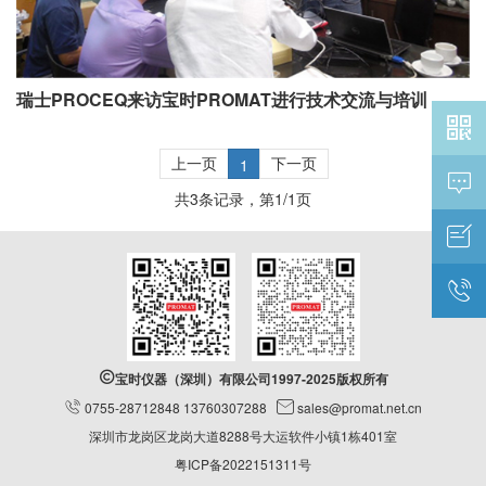
瑞士PROCEQ来访宝时PROMAT进行技术交流与培训

上一页
下一页
1

共
3
条记录，第
1
/
1
页



宝时仪器（深圳）有限公司1997-2025版权所有

0755-28712848 13760307288

sales@promat.net.cn
深圳市龙岗区龙岗大道8288号大运软件小镇1栋401室
粤ICP备2022151311号