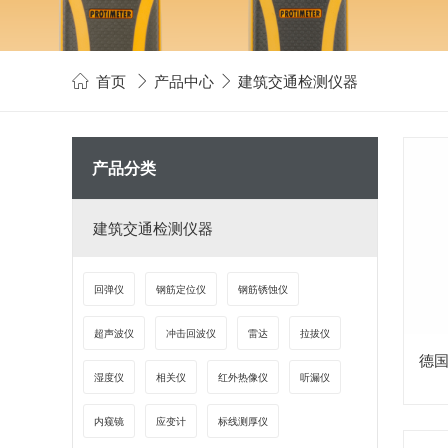
首页
产品中心
建筑交通检测仪器



产品分类
建筑交通检测仪器
回弹仪
钢筋定位仪
钢筋锈蚀仪
超声波仪
冲击回波仪
雷达
拉拔仪
德国
湿度仪
相关仪
红外热像仪
听漏仪
内窥镜
应变计
标线测厚仪