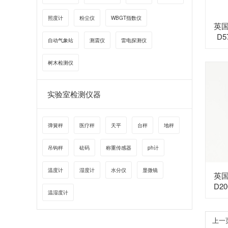
照度计
粉尘仪
WBGT指数仪
英国普
D5
自动气象站
测震仪
雷电探测仪
树木检测仪
实验室检测仪器
弹簧秤
医疗秤
天平
台秤
地秤
吊钩秤
砝码
称重传感器
ph计
温度计
湿度计
水分仪
显微镜
英国普
D2
温湿度计
上一