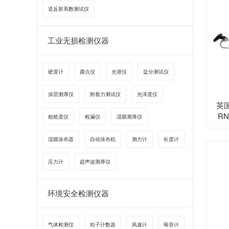
逆反射系数测试仪
工业无损检测仪器
硬度计
露点仪
光谱仪
盐分测试仪
涂层测厚仪
附着力测试仪
光泽度仪
英国
RN
粗糙度仪
检漏仪
湿膜测厚仪
湿膜涂布器
自动涂布机
测力计
长度计
压力计
超声波测厚仪
环境安全检测仪器
气体检测仪
粒子计数器
风速计
噪音计