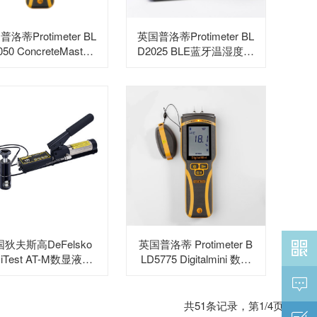
洛蒂Protimeter BL
英国普洛蒂Protimeter BL
50 ConcreteMaster
D2025 BLE蓝牙温湿度记
混凝土湿度仪
录仪
狄夫斯高DeFelsko
英国普洛蒂 Protimeter B

siTest AT-M数显液压
LD5775 Digitalmini 数显
拉拔式附着力测试仪
湿度仪

共
51
条记录，第
1
/
4
页