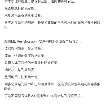
·树木护理和检查，以保持公园，道路和森林安全。
·检查电线杆的稳定性。
·木制游乐设备的衰变诊断。
·检查木质结构的房屋，桥梁和建筑的吊脚楼木材的漏洞和安全风险
等。
德国IML Resistograph PD系列树木针测仪产品特点：
·读取数据简单，显示清晰。
·简单，快速的数字数据采集。
·采用人体工程学的外型设计防止疲劳。
·功耗小，钻孔效能高。
·坚固耐用，防溅铝外壳。
·同步记录钻孔阻力和进给速度曲线，提高系统识别早期与困难点的
衰减。
·可选不同型号满足200毫米到1000毫米钻孔深度要求。