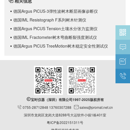
相关信息

德国Argus PiCUS-3弹性波树木断层画像诊断仪

德国IML Resistograph F系列树木针测仪

德国Argus PiCUS Tension土壤水分张力监测仪


德国IML Fractometer树木弯曲断裂强度测试仪

德国Argus PiCUS TreeMotion树木稳定安全性测试仪





宝时仪器（深圳）有限公司1997-2025版权所有

0755-28712848 13760307288

sales@promat.net.cn
深圳市龙岗区龙岗大道8288号大运软件小镇1栋401室
粤ICP备2022151311号
微量科技技术支持