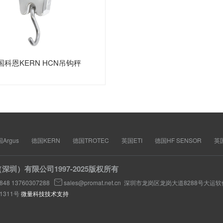
国科恩KERN HCN吊钩秤
Argus
德国KERN
德国TROTEC
英国ETI
德国HF SENSOR
英国
深圳）有限公司1997-2025版权所有
2848 13760307288

sales@promat.net.cn 深圳市龙岗区龙岗大道8288号大运
51311号
微量科技技术支持