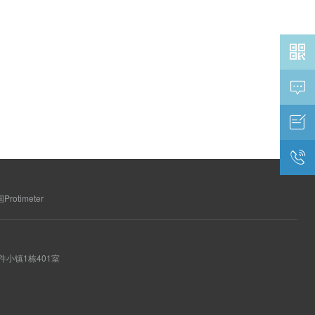




Protimeter
软件小镇1栋401室