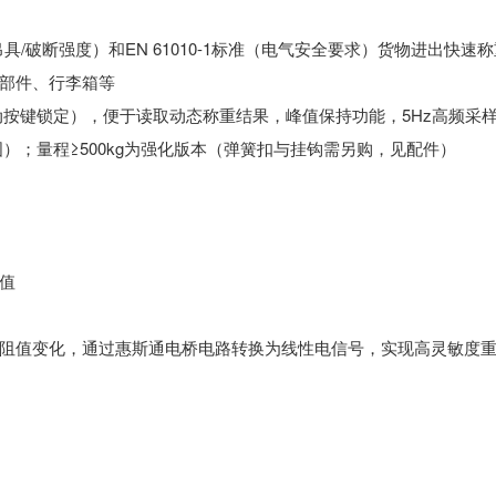
吊具/破断强度）和EN 61010-1标准（电气安全要求）货物进出快
部件、行李箱等
动按键锁定），便于读取动态称重结果，峰值保持功能，5Hz高频采
图）；量程≥500kg为强化版本（弹簧扣与挂钩需另购，见配件）
值
阻值变化，通过惠斯通电桥电路转换为线性电信号，实现高灵敏度
m