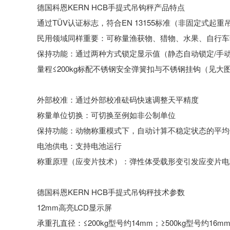
德国科恩KERN HCB手提式吊钩秤产品特点
通过TÜV认证标志，符合EN 13155标准（非固定式起重
民用领域同样重要：可称量渔获物、猎物、水果、自行车
保持功能：通过两种方式锁定显示值（静态自动锁定/手
量程≤200kg标配不锈钢安全弹簧扣与不锈钢挂钩（见大
外部校准：通过外部校准砝码快速调整天平精度
称量单位切换：可切换至例如非公制单位
保持功能：动物称重模式下，自动计算不稳定状态的平均
电池供电：支持电池运行
称重原理（应变片技术）：弹性体受载形变引发应变片电
德国科恩KERN HCB手提式吊钩秤技术参数
12mm高亮LCD显示屏
承重孔直径：≤200kg型号约14mm；≥500kg型号约16m